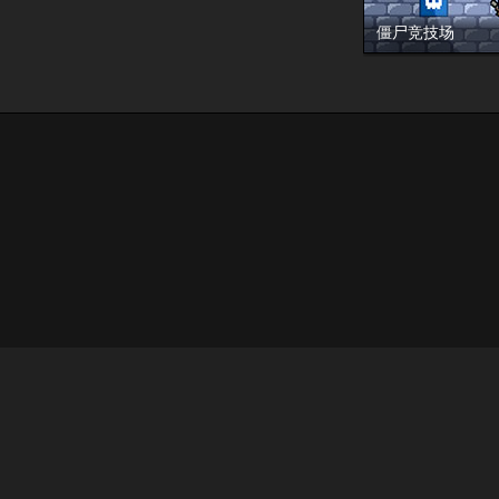
僵尸竞技场