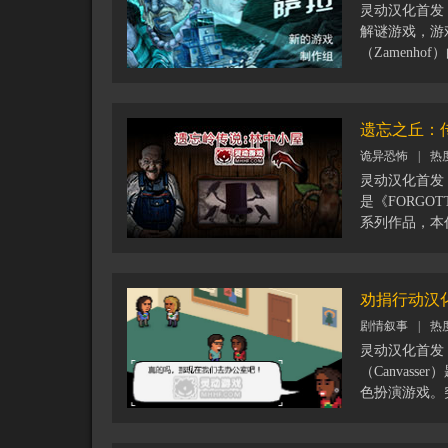
灵动汉化首发：
解谜游戏，游
（Zamenh
妻艾莉娜（El
易，因为广阔
两地，目前唯
遗忘之丘：
拖船。当船员
诡异恐怖
|
热
会发生什么意想不
游戏特色：
灵动汉化首发
* 20-30分
是《FORGOT
* 传统与数
系列作品，本
* 由一群优
制作，该系列
行配音
乐和音效的完
注：该游戏是
在谜题设计方
劝捐行动汉
长，喜欢解谜
剧情叙事
|
热
灵动汉化首发
（Canvas
色扮演游戏。
世界做点好事
负责为一个保