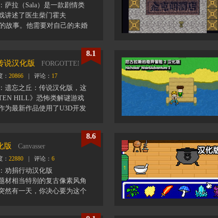
萨拉（Sala）是一款剧情类
戏讲述了医生柴门霍夫
of）的故事。他需要对自己的未婚
ena）进行治疗，但这实属不
的海洋将他和自己的爱人相隔
8.1
一可用的交通工具是一艘小型
传说汉化版
FORGOTTEN HILL：TALECN
被迫停在一个遥远的岛屿时，
度：
20866
|
评论：
17
到的事呢......
：遗忘之丘：传说汉化版，这
钟的解谜类游戏
TEN HILL》恐怖类解谜游戏
字艺术的独特融合
作为最新作品使用了U3D开发
秀的配音演员为游戏内的角色进
游戏营造的恐怖氛围得益于配
美搭配，美术风格充满个性，
8.6
一款未完成作品，流程不是很
面也较为合理。
化版
Canvasser
类玩家可以体验一下。
度：
22880
|
评论：
6
：劝捐行动汉化版
ser）题材相当特别的复古像素风角
突然有一天，你决心要为这个
，于是参加了一个慈善组织，
护森林的活动筹款。筹款的方