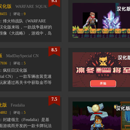
9.1
三寸不烂之舌游说陌生人捐
汉化版
WARFARE SQUAD CN
观色，选择适当的对话增加对
8455
|
评论：
9
越能打动对方，得到的捐款就
有一定的筹款目标，达不到的
烽火特战队（WARFARE
解雇。
N）汉化版来啦，一款战争题材的
很像《大战略》，游戏中，岛
，上校希望你能把丢失的岛屿
想要征服敌人，你必须合理部
8.5
队，确保你的部队是非常强悍
版
MadDaySpecial CN
7936
|
评论：
5
：疯狂日汉化版
pecial CN），一款车辆改装竞速
玩家通过再关卡中获取金币等
自己的车辆属性并进行改装，
更高难度关卡。
7.5
化版
Feudalia
4892
|
评论：
5
封建领主（Feudalia）是基
面游戏而开发的一款卡牌玩法