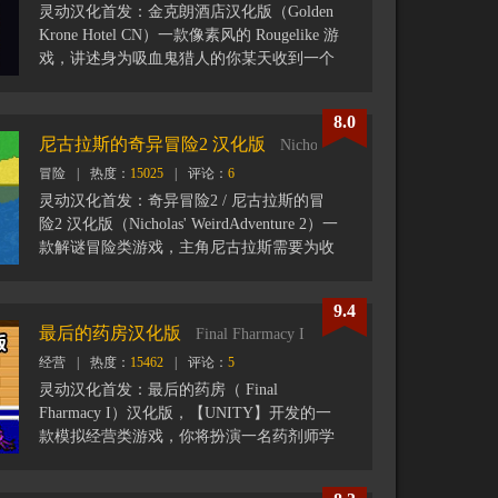
灵动汉化首发：金克朗酒店汉化版（Golden
Krone Hotel CN）一款像素风的 Rougelike 游
戏，讲述身为吸血鬼猎人的你某天收到一个
委托，人物委托则希望你能去边境城镇斯特
里提巴的郊区，那里有个金克朗的酒店，你
8.0
的目标就是去消灭顶层的恶棍首领费恩，在
尼古拉斯的奇异冒险2 汉化版
Nicholas' WeirdAdventure 2
这过程中你要提防被费恩收买的吸血鬼帮
冒险
|
热度：
15025
|
评论：
6
凶。游戏的操作也很简单，大多数情况下都
是通方向键操作，地图随机生成，每次玩都
灵动汉化首发：奇异冒险2 / 尼古拉斯的冒
有新的感觉。
险2 汉化版（Nicholas' WeirdAdventure 2）一
如果游戏载入没有反应请重新刷新页面再此
款解谜冒险类游戏，主角尼古拉斯需要为收
尝试。
集限量版DVD而进行冒险，游戏内某些元素
有塞尔达传说的影子，比如商店的设计等
9.4
等，总之是一款还不错的RPG。
最后的药房汉化版
Final Fharmacy I
经营
|
热度：
15462
|
评论：
5
灵动汉化首发：最后的药房（ Final
Fharmacy I）汉化版，【UNITY】开发的一
款模拟经营类游戏，你将扮演一名药剂师学
徒。当师傅不在的时候你需要接管药房。每
天都会有病人来找你寻求帮助，你的工作就