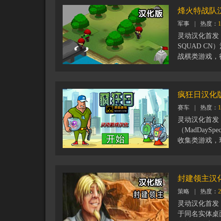
式就是用你的
烽火特战队
钱。你要察言
军事
|
热度：
1
象的信任度，
越多。每天都
灵动汉化首发：
话也会被组织
SQUAD C
战棋类游戏，
屿被敌人占领
夺回来，如果
署你的作战部
疯狂日汉化
的。
赛车
|
热度：
1
灵动汉化首发
（MadDayS
收集类游戏，
收集品来提升
之后继续挑战
封建领主汉
策略
|
热度：
2
灵动汉化首发：
于同名实体桌