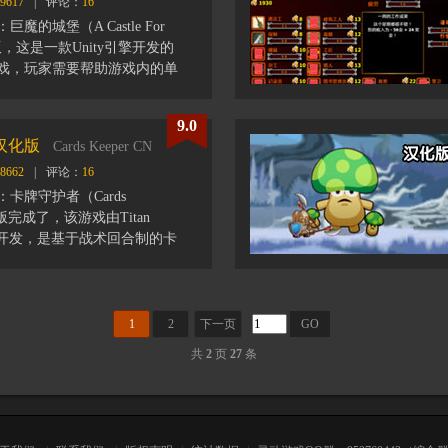
9617
|
评论：
16
魔的城堡（A Castle For
化版，这是一款Unity引擎开发的
戏，玩家需要帮助游戏内的单
造一座城堡。 砍伐树木，狩猎
尽可能优化经济并尽快地生
9.0
工人有足够的食物。
汉化版
Cards Keeper CN
8662
|
评论：
16
卡牌守护者（Cards
化版完成了，该游戏由Titan
udio 开发，是基于战术回合制的卡
美术风格相当惊艳，本游戏具
。在史诗般的旅程中成为一名
开始你的神奇冒险吧！成为卡
灭怪物和BOSS。随着游戏进
1
2
下一页
GO
你的英雄能力和装备，使其变
共
2
页
27
条
在冒险途中找到罕见的宝物。
画面风格