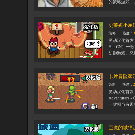
的策略游戏，
和管理你的资
目标的任务，
锁两个随机场
史莱姆小屋
策略
|
热度：
3
灵动汉化首发：
Hut CN）
防御游戏。恶
屋，你需要开
物、收获水果
强防御能力。
卡片冒险家
要进行强化升
策略
|
热度：
2
全力击退邪恶
局，这取决于
灵动汉化首发
Adventurers
一款相当有趣
战士塔莎（Ta
过程中你将不
改进你的卡组
巨魔的城堡
的新牌，这样