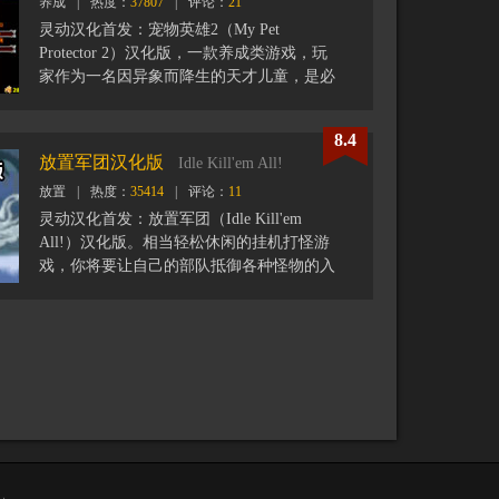
养成
|
热度：
37807
|
评论：
21
望清单中，以在完整游戏发布时得到通知。
灵动汉化首发：宠物英雄2（My Pet
Protector 2）汉化版，一款养成类游戏，玩
家作为一名因异象而降生的天才儿童，是必
成大器的人物，但自己的故乡村庄却被邪恶
生物袭击而全遭破坏，于是主角小小年纪就
8.4
负上重建家园的重任，当然在重建家园的同
放置军团汉化版
Idle Kill'em All!
时他也要全力发展自己成为真正的英雄。
放置
|
热度：
35414
|
评论：
11
开局时选择主角的各种属性（本作里甚至包
灵动汉化首发：放置军团（Idle Kill'em
含主角父母的职业和特性），正式开始游戏
All!）汉化版。相当轻松休闲的挂机打怪游
后让主角冒险、工作或是学习从而提升主角
戏，你将要让自己的部队抵御各种怪物的入
的各种能力和属性。当然，要记得让主角适
侵，召唤部队并拖动放置到战场中，使他们
当休息，否则压力太大是无法做任何事情的
进入战斗。而每个战斗单位都可以拖动到一
（在冒险中被打倒会压力满档，基本是强制
起进行合成，从而提高他们的进攻能力。注
休息）。但与背景故事息息相关的是，本作
意，相同等级单位才能进行合成，这就导致
加入了重建村庄的选项，主角冒险或工作得
等级越高的单位越难合成，操作时注意看清
到的金钱或物料还要用于兴建村庄里的各种
楚单位的等级。
建筑。不要少看这些建筑，每种建筑的建造
和升级都对主角的成长有影响。游戏会进行
365星期（当然不是现实时间），不知道主
角在这段时间内能成长到什么样子呢？