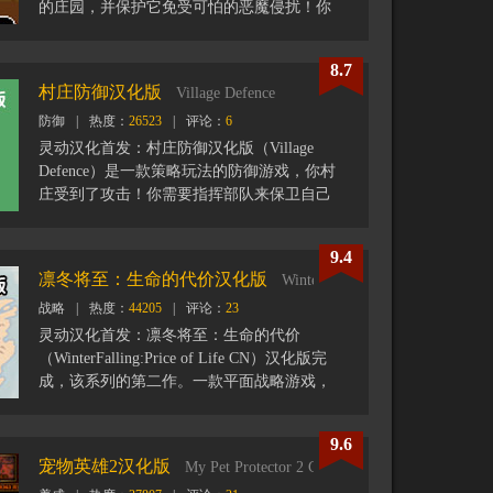
– 将各单位放置在战略位置以创建狙击点。
的庄园，并保护它免受可怕的恶魔侵扰！你
– 下达命令以鼓舞士气并粉碎即来袭的亡
要建造房间来迎接新来的幸存者，获得一些
灵。
收成后你需要通过烹饪来使幸存者们能够吃
8.7
– 生存到黎明。
饱。通过收获木材、金属、来建造新的房
村庄防御汉化版
Village Defence
间。升级营房，弓箭手的书房等设置来加强
该游戏的灵感来自《权力的游戏》中的温特
防御
|
热度：
26523
|
评论：
6
防护！游戏中你也可以使用各种魔术技能来
费尔之战。
治愈或攻击。
灵动汉化首发：村庄防御汉化版（Village
Defence）是一款策略玩法的防御游戏，你村
庄受到了攻击！你需要指挥部队来保卫自己
的村庄，抵御敌人的袭击！玩家可以在不同
的场景内进行战斗，包括森林，农场以及沙
9.4
漠。合理的升级你的塔楼和村庄，购买新技
凛冬将至：生命的代价汉化版
WinterFalling:Price of Life CN
能并消灭更多敌人！
战略
|
热度：
44205
|
评论：
23
灵动汉化首发：凛冬将至：生命的代价
（WinterFalling:Price of Life CN）汉化版完
成，该系列的第二作。一款平面战略游戏，
在游戏中你将扮演军队指挥官和亡灵部队进
行战斗以阻止他们的侵略行动，该游戏是受
9.6
FTL和Total War启发而制作的策略游戏，喜
宠物英雄2汉化版
My Pet Protector 2 CN
欢的玩家可以将该游戏加入到你的Steam愿