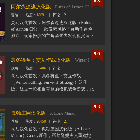
8.3
是制造药剂来拯救他们，组合各种药材放入
阿尔森遗迹汉化版
Ruins of Arthon CN
锅内制成汤剂，需要原料的时候你可以使用
冒险
|
热度：
18091
|
评论：
21
蒸馏器来提取精华、使用研钵和杵来制作粉
尘。你需要对病人进行诊断并给出最适合他
灵动汉化首发：阿尔森遗迹汉化版（Ruins
们的药剂，当拯救了足够的病人数后，一天
of Arthon CN）一款像素风格平台动作冒险
就结束了。
游戏，玩家扮演的主角尝试去发现祖父留下
的护符的秘密而展开冒险，冒险过程中玩家
可取得不同的装备和道具来不断增强自我属
9.0
性。该游戏受《空洞骑士Hollow Knight》启
凛冬将至：交互作战汉化版
Winter Falling: Survival Strategy
发而制作，游戏主要玩法集中于探索和流畅
战略
|
热度：
32406
|
评论：
17
的操作节奏。
灵动汉化首发：凛冬将至：交互作战
（Winter Falling: Survival Strategy）汉化
版。这是一款相当有趣的模拟战争游戏，此
版本为系列的两部曲之一。在游戏中你将扮
演军队指挥官和亡灵部队进行战斗以阻止他
9.3
们的侵略行动。
孤独庄园汉化版
A Lone Manor
养成
|
热度：
28450
|
评论：
21
熟悉每个作战单位的特性，并合理布局，和
亡灵军团一战到底：
灵动汉化首发：孤独庄园汉化版（A Lone
– 建造战壕并在需要时烧毁。
Manor）Goody新作，帮助隆妮夫人重建她