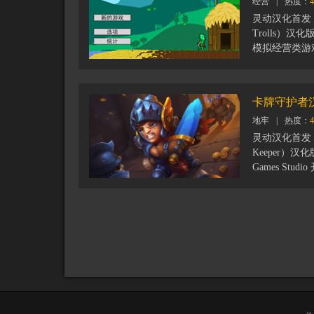
经营
|
热度：
4
灵动汉化首发：巨
Trolls）汉
模拟经营类游
腿巨魔成功建
兔子，建造，
产，同时确保
卡牌守护者
地牢
|
热度：
4
灵动汉化首发：
Keeper）汉
Games St
牌游戏，游戏
有地下城元素
优秀的战士。
牌守护者，消
程的发展升级
得更强大，并
游戏特色：
- 精美独特都