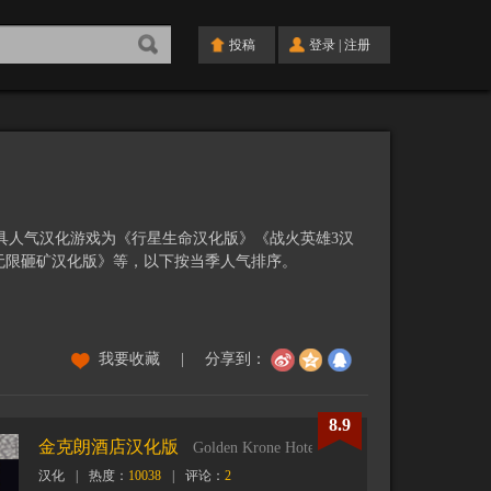
投稿
登录
|
注册
度最具人气汉化游戏为《行星生命汉化版》《战火英雄3汉
无限砸矿汉化版》等，以下按当季人气排序。
我要收藏
|
分享到：
8.9
金克朗酒店汉化版
Golden Krone Hotel CN
汉化
|
热度：
10038
|
评论：
2