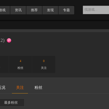
游戏
资讯
推荐
发现
专题
12
)
4
0
赏
粉丝
关注
近况
关注
粉丝
最多粉丝