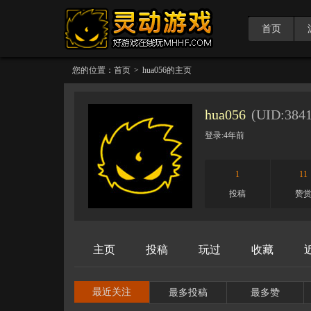
首页
您的位置：
首页
>
hua056
的主页
hua056
(UID:
384
登录:
4年前
1
11
投稿
赞
主页
投稿
玩过
收藏
最近关注
最多投稿
最多赞