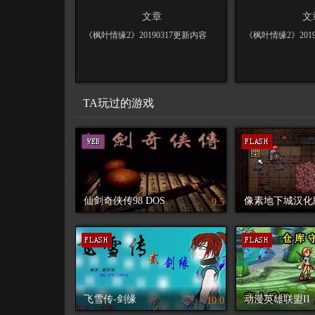
文章
文
《枫叶情缘2》20190317更新内容
《枫叶情缘2》201
TA玩过的游戏
仙剑奇侠传98 DOS
像素地下城汉化
9.5
飞雪传-剑缘
动漫英雄联盟II
10.0