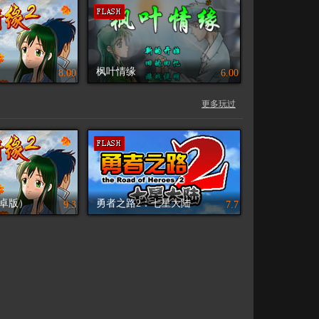
枫叶情缘
8.00
6.00
更多玩过
卓版）
勇者之路2：七星大陆
9.3
7.7