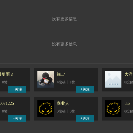
没有更多信息！
没有更多信息！
桥烟雨ミ
蚝17
大洋
0赞
4投稿
1赞
0投
0071225
商业人
thb
0赞
0投稿
0赞
0投