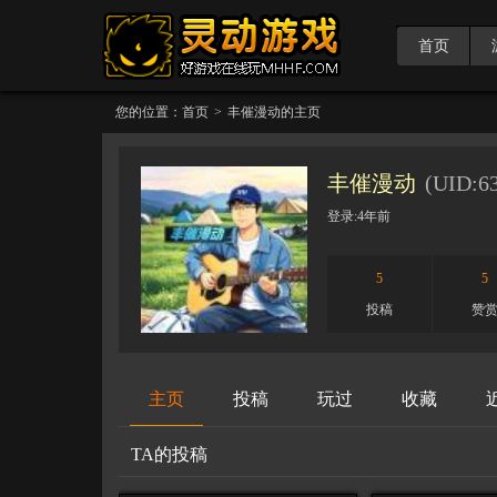
首页
您的位置：
首页
>
丰催漫动
的主页
丰催漫动
(UID:
6
登录:
4年前
5
5
投稿
赞
主页
投稿
玩过
收藏
TA的投稿