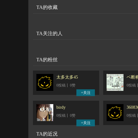
TA的收藏
TA关注的人
TA的粉丝
太多太多45
ベ断
0投稿
0赞
0投稿
birdy
36083
0投稿
0赞
0投稿
TA的近况