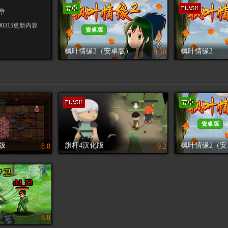
章
90315更新内容
枫叶情缘2（安卓版）
枫叶情缘2
9.30
版
旗杆4汉化版
枫叶情缘2（安
8.8
9.2
8.8