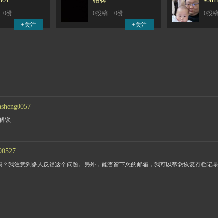
801
桔槔
son
0赞
0投稿
0赞
0投
asheng0057
解锁
90527
息吗？我注意到多人反馈这个问题。另外，能否留下您的邮箱，我可以帮您恢复存档记