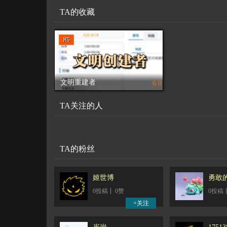
TA的收藏
文明重建者
6.0
TA关注的人
TA的粉丝
姬世博
勇敢
0投稿
0赞
0投稿