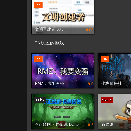
文明重建者 v0.7
8.00
TA玩过的游戏
RMZ：我要变强
七夜侦探社
9.0
不正经的卡牌传说 Demo
冒险岛
8.3