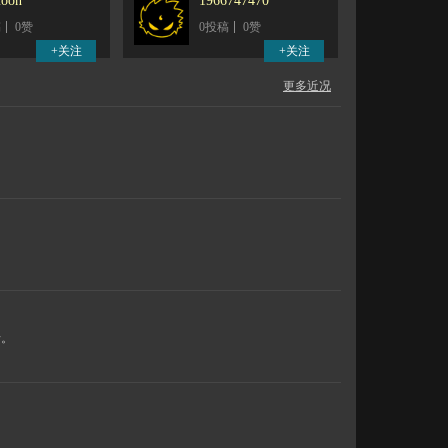
moon
1966747470
稿
0赞
0投稿
0赞
更多近况
录。