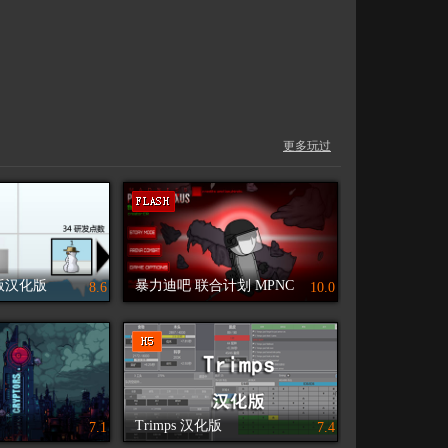
更多玩过
版汉化版
暴力迪吧 联合计划 MPNC
8.6
10.0
C.C.C.模组
Trimps 汉化版
7.1
7.4