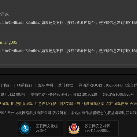
的评论
github.io/CivilizationRebuilder/ 如果还是不行，按F12查看控制台，把报错信息发
asheng005
github.io/CivilizationRebuilder/ 如果还是不行，按F12查看控制台，把报错信息发
关于我们
|
联系我们
|
版权声明
|
统计数据
|
灵动游戏QQ群：952760443（综合
0122-003号
|
增值电信业务经营许可证: 苏B2-20190220
|
苏ICP备10063826号
游戏 拒绝盗版游戏 注意自我保护 谨防受骗上当 适度游戏益脑 沉迷游戏伤身 合
 © 2007-2018 常州龙核网络科技有限公司 版权所有，本站如有作品侵犯您的权益请即时联
互联网文化经
苏公网安备标识
营单位
32041102000625