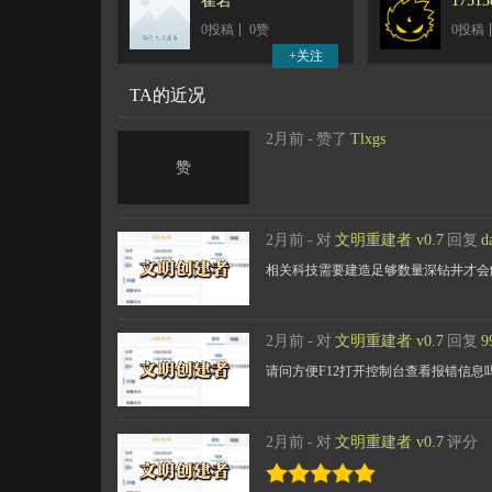
崔岩
17513
0投稿
0赞
0投稿
TA的近况
2月前
-
赞了
Tlxgs
赞
2月前
-
对
文明重建者 v0.7
回复
d
相关科技需要建造足够数量深钻井才会
2月前
-
对
文明重建者 v0.7
回复
9
请问方便F12打开控制台查看报错信
2月前
-
对
文明重建者 v0.7
评分