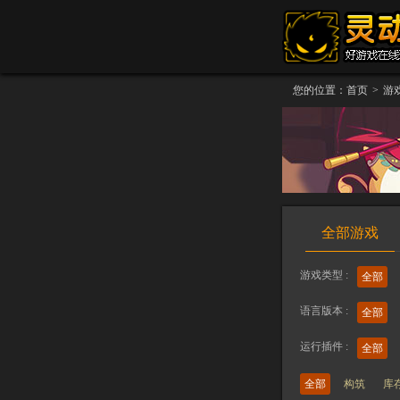
您的位置：
首页
>
游
全部游戏
游戏类型 :
全部
语言版本 :
全部
运行插件 :
全部
全部
构筑
库