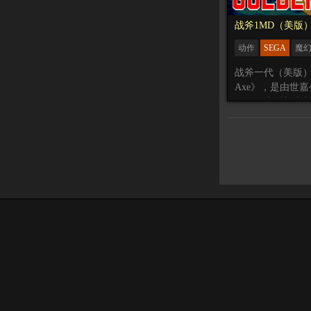
战斧1MD（美版
动作
SEGA
魔
MD
模拟器
战斧一代（美版）《
Axe》，是由世嘉
在16位大型机上
广大玩家爱不释
作游戏。游戏画
世界设定令人着
天马行空。游戏
女人与老人一起
人王并救出王子
主角们的家里人
了，复仇的欲望
了一起。
游戏有三个角色
女人和老头，他
同，女人是火系
厉害，是个火龙，