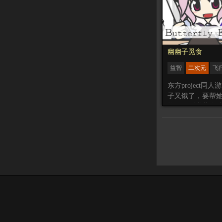
1.
Hinotori
由 Taka
制作
2.
Violet
由 Ninoma
作
3.
Red
由 Calliop
幽幽子觅食
4.
KING
由 Gawr 
益智
二次元
飞
Calliope Mori 改
东方project同
子又饿了，要帮
物，碰到弹幕会
到食物会增加，
幽子飞的越快。