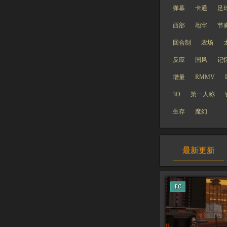
弹幕
卡通
足
西部
地牢
节
回合制
农场
反应
国风
记
增量
RMMV
3D
第一人称
生存
魔幻
最新更新