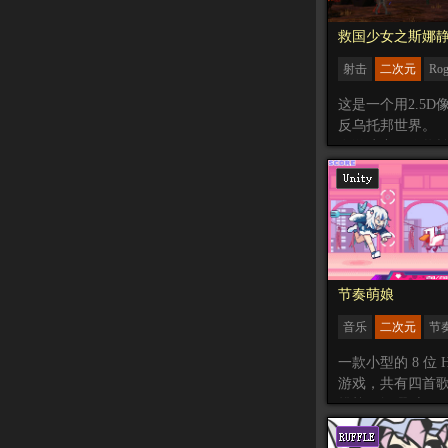
救国少女之斯娜
射击
二次元
Rog
像素
横板
这是一个用2.5D
反乌托邦世界。
在游戏中，你将
公司的职工“斯娜
护你的防卫对象
人的攻击。
为了迎战日益棘
需要利用被扣除
后所剩无几的工
以强化角色。
节奏萌娘
游戏特色：
音乐
二次元
节
- 角色、能力强
多达100种不同
一款小型的 8 位 Ho
- 30种以上的武器
游戏，共有四首
- 8位充满个性的
挑战，闲暇时候
百度网盘下载。提取
当有趣的。
曲目介绍：