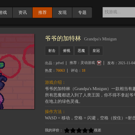
游戏
资讯
推荐
发现
专题
爷爷的加特林
Grandpa's Minigun
射击
俯视
恶魔
皇冠
推荐：
灵动游戏
出品：
jefvel
发布：
2021-11-04
热度：
76063
评论：
18
游戏介绍：
爷爷的加特林（Grandpa's Minigun）
所有恶魔都进入到了人类王国，你不得不拿起爷
在地上的绿色灵魂。
操作方法：
WASD = 移动，空格 = 闪避，空格（按住）=射
我的评价：
很差