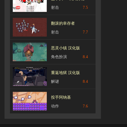
射击
7.5
翻滚的幸存者
射击
7.7
恶灵小镇 汉化版
角色扮演
8.4
重返地狱 汉化版
解谜
8.4
投手阿纳基
动作
7.6