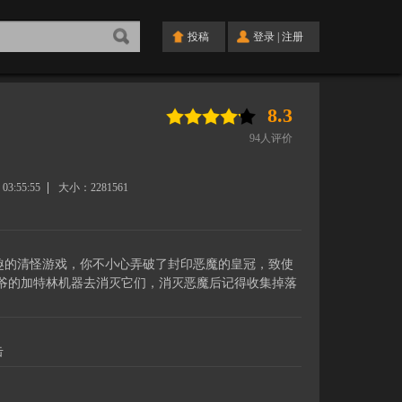
投稿
登录
|
注册
8.3
94
人评价
 03:55:55
大小：
2281561
一款相当有趣的清怪游戏，你不小心弄破了封印恶魔的皇冠，致使
爷的加特林机器去消灭它们，消灭恶魔后记得收集掉落
击