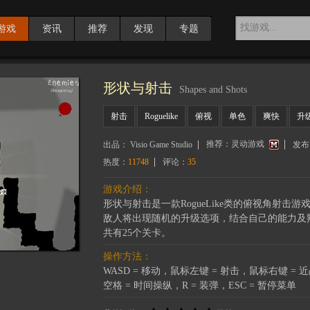
游戏
资讯
推荐
发现
专题
形状与射击
Shapes and Shots
射击
Roguelike
俯视
单色
爽快
升
推荐：
灵动游戏
出品：
Visio Game Studio
发布
热度：
11748
评论：
35
游戏介绍：
形状与射击是一款RogueLike类的俯视角射
敌人将出现随机的升级选项，结合自己的能力及
共有25个关卡。
操作方法：
WASD = 移动，鼠标左键 = 射击，鼠标右键 = 
空格 = 时间操纵，R = 装弹，ESC = 暂停菜单