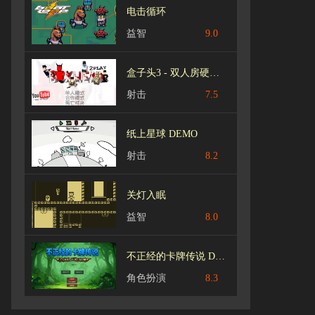
电击循环
益智
9.0
盒子头3 - 双人房硬盘汉化版
射击
7.5
纸上星球 DEMO
射击
8.2
关灯入眠
益智
8.0
不正经的卡牌传说 Demo
角色扮演
8.3