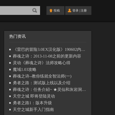
投稿
登录
|
注册
热门资讯
《雷巴的冒险3.0EX汉化版》190602内容更新列表
葬魂之诗：2013-11-08之前的更新内容
灵动《葬魂之诗》法师攻略心得
魔域1.03攻略
葬魂之诗--教你练就全智法师(一)
勇者之路：测试版上线以及介绍
葬魂之诗：任务介紹~ ★灵仙和灰岩洞篇★
天空之城 即将登陆灵动
勇者之路1：版本升级
天空之城新手入门指南