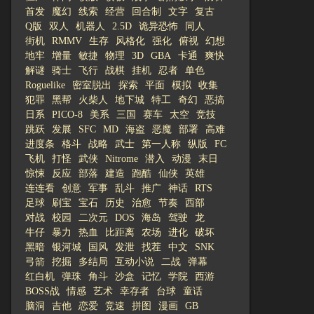
首发
魔幻
线索
经营
回合制
文字
复古
Q版
双人
机器人
2.5D
诡异恐怖
同人
街机
RMMV
生存
风格化
强化
俯视
幻想
地牢
增量
敏捷
物理
3D
GBA
卡通
爽快
解谜
骑士
飞行
战棋
挂机
忍者
单色
Roguelike
密室脱出
探索
平面
模拟
收集
犯罪
黑帮
火柴人
地下城
特工
奇幻
恶搞
日系
PICO-8
美系
三国
赛车
太空
竞技
跳跃
发展
SFC
MD
海盗
恶魔
部署
高难
进度条
格斗
战略
武士
第一人称
纵版
FC
飞机
打怪
武侠
Nitrome
潜入
动漫
末日
惊悚
反应
部落
建造
跑酷
仙侠
英雄
连连看
创意
军事
乱斗
推广
神话
RTS
足球
刷宝
宝石
历史
治愈
节奏
西部
对战
校园
二次元
DOS
海岛
驾驶
龙
牛仔
暴力
热血
比距离
农场
进化
破坏
黑暗
银河城
国风
发泄
找茬
中文
SNK
弓箭
挖掘
多结局
互动小说
二战
弹幕
红白机
弹珠
角斗
沙盒
记忆
学院
西游
BOSS战
情感
艺术
幸存者
台球
童话
脑洞
吉他
恋爱
竞速
拼图
漫画
GB