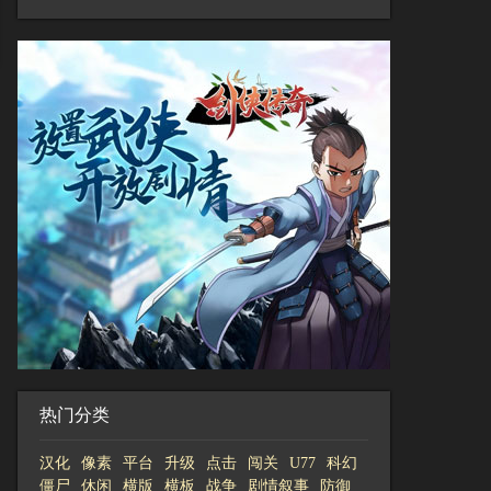
热门分类
汉化
像素
平台
升级
点击
闯关
U77
科幻
僵尸
休闲
横版
横板
战争
剧情叙事
防御