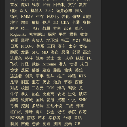
首发
魔幻
线索
经营
回合制
文字
复古
Q版
双人
机器人
2.5D
诡异恐怖
同人
街机
RMMV
生存
风格化
强化
俯视
幻想
地牢
增量
敏捷
物理
3D
GBA
卡通
爽快
解谜
骑士
飞行
战棋
挂机
忍者
单色
Roguelike
密室脱出
探索
平面
模拟
收集
犯罪
黑帮
火柴人
地下城
特工
奇幻
恶搞
日系
PICO-8
美系
三国
赛车
太空
竞技
跳跃
发展
SFC
MD
海盗
恶魔
部署
高难
进度条
格斗
战略
武士
第一人称
纵版
FC
飞机
打怪
武侠
Nitrome
潜入
动漫
末日
惊悚
反应
部落
建造
跑酷
仙侠
英雄
连连看
创意
军事
乱斗
推广
神话
RTS
足球
刷宝
宝石
历史
治愈
节奏
西部
对战
校园
二次元
DOS
海岛
驾驶
龙
牛仔
暴力
热血
比距离
农场
进化
破坏
黑暗
银河城
国风
发泄
找茬
中文
SNK
弓箭
挖掘
多结局
互动小说
二战
弹幕
红白机
弹珠
角斗
沙盒
记忆
学院
西游
BOSS战
情感
艺术
幸存者
台球
童话
脑洞
吉他
恋爱
竞速
拼图
漫画
GB