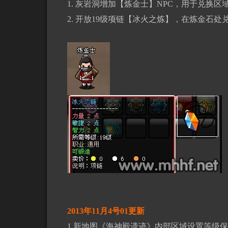
1. 灰岩洞增加【炼金士】NPC，用于兑换区
2. 开放19级项链【冰火之炼】，在炼金石处
2013年11月4号01更新
1.新地图《海神殿遗迹》内部区域设置等级