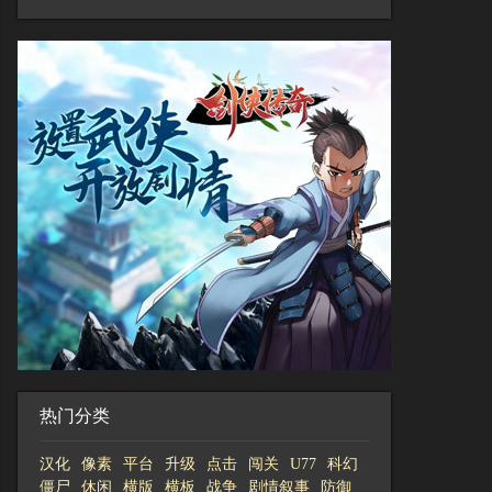
热门分类
汉化
像素
平台
升级
点击
闯关
U77
科幻
僵尸
休闲
横版
横板
战争
剧情叙事
防御