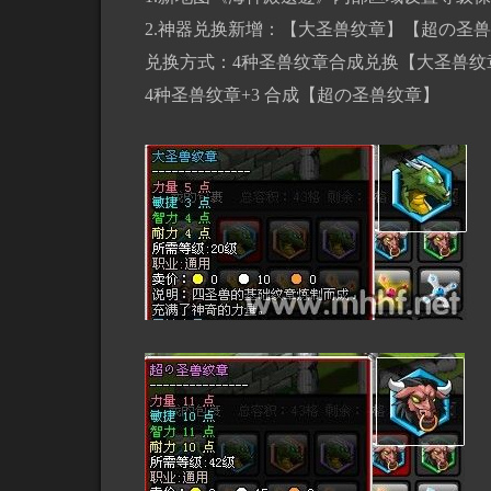
2.神器兑换新增：【大圣兽纹章】【超の圣兽
兑换方式：4种圣兽纹章合成兑换【大圣兽纹
4种圣兽纹章+3 合成【超の圣兽纹章】