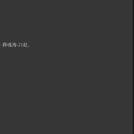
葬魂海-21处。
。
。
。
。