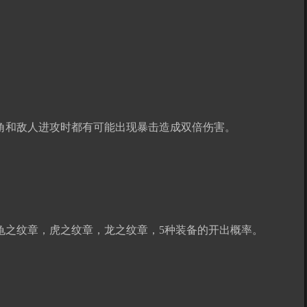
角和敌人进攻时都有可能出现暴击造成双倍伤害。
龟之纹章，虎之纹章，龙之纹章，5种装备的开出概率。