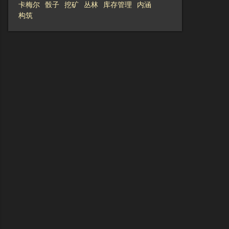
卡梅尔
骰子
挖矿
丛林
库存管理
内涵
构筑