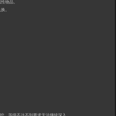
域性物品。
兑换。
保护，等级不达不到要求无法继续深入。