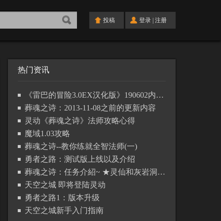
投稿
登录
|
注册
热门资讯
《雷巴的冒险3.0EX汉化版》190602内容更新列表
葬魂之诗：2013-11-08之前的更新内容
灵动《葬魂之诗》法师攻略心得
魔域1.03攻略
葬魂之诗--教你练就全智法师(一)
勇者之路：测试版上线以及介绍
葬魂之诗：任务介紹~ ★灵仙和灰岩洞篇★
天空之城 即将登陆灵动
勇者之路1：版本升级
天空之城新手入门指南