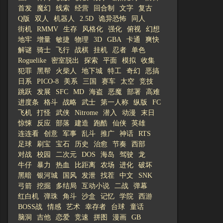
首发
魔幻
线索
经营
回合制
文字
复古
Q版
双人
机器人
2.5D
诡异恐怖
同人
街机
RMMV
生存
风格化
强化
俯视
幻想
地牢
增量
敏捷
物理
3D
GBA
卡通
爽快
解谜
骑士
飞行
战棋
挂机
忍者
单色
Roguelike
密室脱出
探索
平面
模拟
收集
犯罪
黑帮
火柴人
地下城
特工
奇幻
恶搞
日系
PICO-8
美系
三国
赛车
太空
竞技
跳跃
发展
SFC
MD
海盗
恶魔
部署
高难
进度条
格斗
战略
武士
第一人称
纵版
FC
飞机
打怪
武侠
Nitrome
潜入
动漫
末日
惊悚
反应
部落
建造
跑酷
仙侠
英雄
连连看
创意
军事
乱斗
推广
神话
RTS
足球
刷宝
宝石
历史
治愈
节奏
西部
对战
校园
二次元
DOS
海岛
驾驶
龙
牛仔
暴力
热血
比距离
农场
进化
破坏
黑暗
银河城
国风
发泄
找茬
中文
SNK
弓箭
挖掘
多结局
互动小说
二战
弹幕
红白机
弹珠
角斗
沙盒
记忆
学院
西游
BOSS战
情感
艺术
幸存者
台球
童话
脑洞
吉他
恋爱
竞速
拼图
漫画
GB