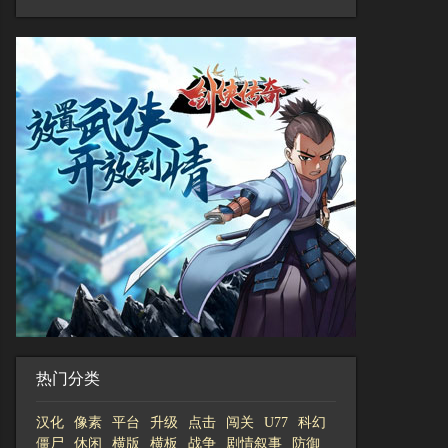
热门分类
汉化
像素
平台
升级
点击
闯关
U77
科幻
僵尸
休闲
横版
横板
战争
剧情叙事
防御