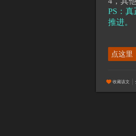
4，其
PS：
推进。
点这里
收藏该文