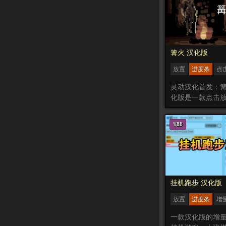
篝火 汉化版
放置
进度条
点
像素
首发
汉化
灵动汉化首发：篝火
化版是一款点击
游戏，你的目标
造一个城镇，方
险，首先你必须
始，在黑暗中寻
的事物，逐步拓
挂机跑步 汉化版
放置
进度条
增
汉化
点击
一款汉化版的增