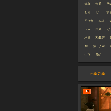
弹幕
卡通
足
西部
地牢
节
回合制
农场
反应
国风
记
增量
RMMV
3D
第一人称
生存
魔幻
最新更新