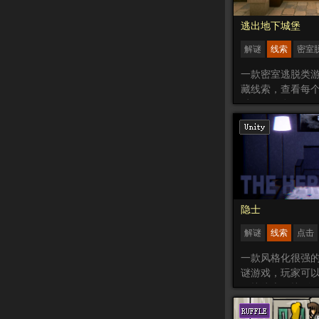
逃出地下城堡
解谜
线索
密室
点击
休闲
一款密室逃脱类
藏线索，查看每
过任何信息，解
逃离这个房间。
隐士
解谜
线索
点击
风格化
惊悚
一款风格化很强的
谜游戏，玩家可
寻找线索，找到
使游戏继续进行
为你的引导，看