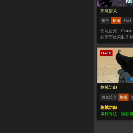
陨坑猎犬
射击
枪械
科幻
动作
陨坑猎犬（Crater
款画面效果制作相
动作射击游戏，
一名特战英雄携
入即将吞噬MC-2
涡和地外生物进
中的角色操作方
可以投掷手雷，
集武器，在有信
机甲进行战斗，
枪械防御
觉类似STEAM
角色扮演
枪械
《地狱潜者》，
相当到位，每种
枪械防御
现的较为丰富。
操作方法：鼠标
标瞄准，鼠标左键
一款第一人称射
一名狙击手，使