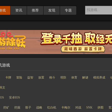
游戏
资讯
推荐
发现
专题
机游戏
略
卡牌
冒险
益智
放置
格斗
塔防
体育
解谜
模拟养成
韩文
IOS
安卓IOS
挖矿
挖掘
骰子
战略
红白机
卡梅尔
对战
SNK
拼图
竞