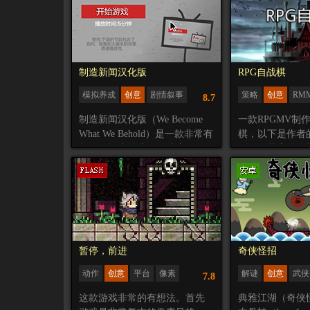
底是什么？想要知道答案就自
通过深入的思考
己去解开谜题吧！由于本游戏
然是被困在一个
的亮点就是仿Linux的命令操
有门的房子里。
作，所以游戏中并未对系统命
敲，发现这个房
令和主机名进行汉化，只汉化
的奇怪世界，能
制造新闻汉化版
RPG自战棋
了键盘侦探剧情和帮助信息等
一切事物，我们
模拟养成
创意
剧情叙事
策略
创意
RM
8.7
内容，请各位玩家知悉。
浸在这个奇怪的
经营
治愈
汉化
大概玩法：
自己真实的世界
制造新闻汉化版（We Become
一款RPGMV制
进入系统界面后
What We Behold）是一款非常有
棋，以下是作者
输入
help
可以查看帮助指令。
趣的休闲小游戏。游戏中，你
刚开始是魔兽的
login
为登录命令
将作为一名职业记者，为了寻
候还看不懂，也
password
为查看密码
找新鲜的事情，你需要到到大
DOTA2出了个
之后的行动就留给你发掘了。
街上抓拍路人，拍到一些有趣
也玩的不是很懂
的画面，会引起群众的反应，
妙的火起来了，
比如让圆帽变成潮流，让情侣
联盟也出了个山
告诉大家有爱等。这款游戏中
看了很久看懂了
玩家可玩的内容只是扮演记者
发奇想用RPGM
暂停，前进
奇侠怪招
拍照，拍游戏内的小人，但是
游戏模式，现在
动作
创意
平台
像素
解谜
创意
武侠
7.8
游戏的剧情方面确实很有深意
第1版。
恶搞
的讽刺了新闻圈。整个世界中
游戏分为4个职
这款游戏非常的有想法。首先
典雅江湖（奇侠
就如游戏内说的一样，我们成
3种组合效果，