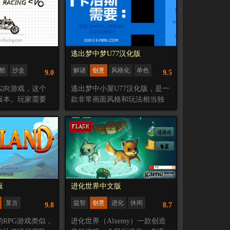
在不断移动中，你只能听到刺
撑地来使自己登
3.新的战斗（人物：日本忍者由
耳的风声。但当你停下，你会
。
纪夫）
听到音乐。随着音乐的提示，
 – 代码& 声效、
4.新的技能【吸取】
你才能在废墟般的世界中寻找
术、Johan Soriao
5.新的玩法【属性冲突】（手机
出路。
版不能玩）
逃出梦中梦U77汉化版
但注意，不要在浮现的物体附
理念独特并且可玩性高，使用
酷
沙盒
解谜
创意
风格化
单色
近站立太久，会有危险……
9.0
9.5
传统拍手游戏为蓝本，人物效
U77
果多样
实向游戏，这个
逃出梦中小屋U77汉化版，是一
不同的选择决定了不同的结
版本。玩家需要
款非常画面风格和玩法相当独
局，游戏性和可玩性高。
结构，设计出尽
特的解谜冒险游戏，游戏开始
是一款RMMV制作的回合制
车。比较有创意
后玩家进入神秘的梦境，每一
RPG游戏，本游戏制作蓝本为大
家可以操纵骑手
次你以为你醒来了之后却发现
家小学时代最受欢迎的游戏波
来调整重心，避
又在另一个梦境中，你要控制
波攒。黑神与白神博弈，将自
主角逃出所有的梦境，耐人寻
身的灵魂赋予少年少女之中，
味的故事剧情和独特的玩法相
不断重复着这个虚无的世界，
信可以吸引你。游戏主要分为
直至少年少女互相杀死彼此为
三块，左边的“卡洛斯需要”是你
版
进化世界中文版
止，究竟要用什么方式才能阻
要做的事情，中间是你行走的
复古
益智
创意
进化
休闲
止两神的博
9.8
8.7
区域，而右边的“在口袋里”表示
弈？？？？？？？？！！！！！！！！！！！
你当前所拥有的道具。玩家要
RPG游戏类似，
进化世界（Alxemy）一款创造
向前行走，走到关键的区域中