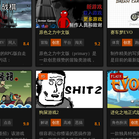
和分析发现居
令人放松，非常适合放松的时
通过借助大剑
没有窗户，没
候玩，在加上那打高尔夫场地
上更高的平台
经过仔细的推
的生成方式是如此的不可思
制作组：Vu Ha
子是一个独立
议，令人感觉这游戏的设计者
Rose Peng – 美
幻化出想到的
真是太有想法了，所以这款游
– 音乐
原色之力中文版
赛车梦EVO
的主角是会沉
戏绝对不可错过。
MV
同人
冒险
创意
平台
闯关
体育
创意
跑
8.4
9.2
世界还是回到
汉化
赛车
风格化
？
作的RPG版自走
原色之力中文版（primary）是
制作精美的写
的话：
一款创意很赞的冒险类游戏，
是目前的最新
战三国，那时
通过切换角色颜色在跳台过程
安排车的各种
没玩过，后来
中做出反应动作，再利用3种角
可能跑的远的
自走棋，玩了玩
色颜色各自不同的技能来组合
的部分是，玩
，但是莫名其
搭配闯关。游戏的教学模式不
前倾或者后倾
然而现在英雄
仅搭配了全程的教程语音解
免翻车。
顶下棋模式，
说，而且还会在每个关键点播
很多地方，突
放提示动画，因此前期的关卡
V做一个类似的
玩的会比较顺畅流利。
狗屎游戏2
进化之地正式
已经开始测试
角色技能介绍：
点击
解谜
创意
高难
恶搞
角色扮演
创意
9.0
8.1
蓝色小人和红色小人的特殊技
进化
像素
业，每种职业有
能都是用空格键释放。
怪招）该游戏
很容易让你懵逼的恶搞作游
一款独具特色的
还有额外的团队
蓝色小人可以在自己前方释放