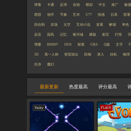
弹幕
卡通
足球
吉他
模拟
中文
推广
敏
西部
地牢
节奏
艺术
U77
情感
日系
部署
回合制
农场
太空
互动小说
发展
解谜
单色
反应
国风
记忆
银河城
横版
刷宝
打怪
增量
RMMV
DOS
探索
GBA
Q版
文字
P
3D
第一人称
密室脱出
防御
潜入
挂机
物理
生存
魔幻
最新更新
热度最高
评分最高