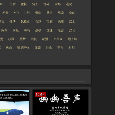
RTS
首发
竞技
骑士
乱斗
破坏
进化
发泄
MD
二战
弹珠
脑洞
线索
奇幻
复古
仙侠
风格化
台球
宝石
恶魔
武士
闯关
横板
海岛
战棋
惊悚
经营
汉化
史
校园
黑帮
武侠
动漫
比距离
地下城
C
热血
诡异恐怖
像素
沙盒
平台
科幻