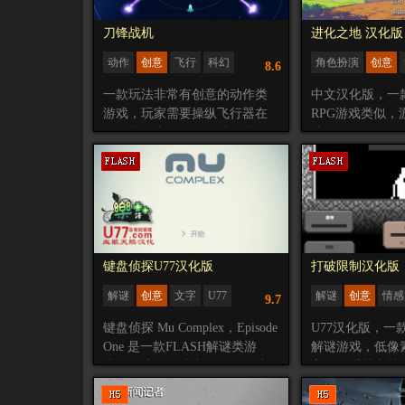
刀锋战机
进化之地 汉化版
动作
创意
飞行
科幻
角色扮演
创意
8.6
反应
休闲
闯关
进化
像素
汉化
一款玩法非常有创意的动作类
中文汉化版，一
游戏，玩家需要操纵飞行器在
RPG游戏类似，
圆形轨道中移动、闪避陷阱及
达传说的冒险游
敌人的攻击，对操作要求有些
音乐效果，甚至
高。
都会随着游戏的
级，正式版补全
以及3D部分，
成为3D效果。
键盘侦探U77汉化版
打破限制汉化版
解谜
创意
文字
U77
解谜
创意
情感
9.7
汉化
单色
U77
键盘侦探 Mu Complex，Episode
U77汉化版，一
One 是一款FLASH解谜类游
解谜游戏，低像
戏，在这款游戏中，你将扮演
主角在睡梦中被
一个黑客，你要做的就是潜入
处一个陌生的环
一家公司的电脑系统，目的到
起来自己是怎么