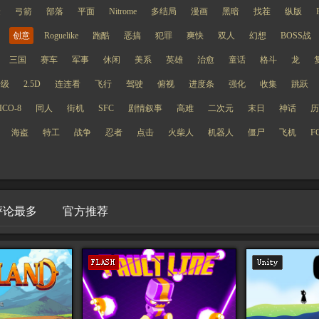
捷
弓箭
部落
平面
Nitrome
多结局
漫画
黑暗
找茬
纵版
创意
Roguelike
跑酷
恶搞
犯罪
爽快
双人
幻想
BOSS战
三国
赛车
军事
休闲
美系
英雄
治愈
童话
格斗
龙
升级
2.5D
连连看
飞行
驾驶
俯视
进度条
强化
收集
跳跃
ICO-8
同人
街机
SFC
剧情叙事
高难
二次元
末日
神话
历
海盗
特工
战争
忍者
点击
火柴人
机器人
僵尸
飞机
F
评论最多
官方推荐