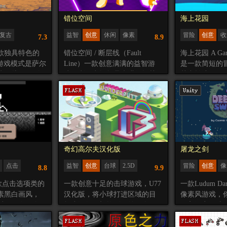
错位空间
海上花园
复古
益智
创意
休闲
像素
冒险
创意
收
7.3
8.9
冒险
Nitrome
平台
款独具特色的
错位空间 / 断层线（Fault
海上花园 A Gard
游戏模式是萨尔
Line）一款创意满满的益智游
是一款简短的
戏。从画面到
戏，利用空间折叠来进行闯关
其中扮演 Ellio
各种游戏设定
的玩法非有趣，希望大家不要
必须帮助他们
发展逐步升
错过。
水、探索并照
了完整的剧情
关于恐惧、成
游戏后期画面将
事。
非常震撼。
这是一款3周内为 G
meJam2021
奇幻高尔夫汉化版
屠龙之剑
点击
益智
创意
台球
2.5D
冒险
创意
像
8.8
9.9
U77
款点击选项类的
一款创意十足的击球游戏，U77
一款Ludum Dar
素黑白画风，
汉化版，将小球打进区域的目
像素风游戏，
叫醒，发现身
标小洞即可切换到另外一个区
深入洞穴深处
境，但他想不
域。
死一条恶龙，
来到这里的，
U77店长推荐：画面优美，音乐
高，主要角色