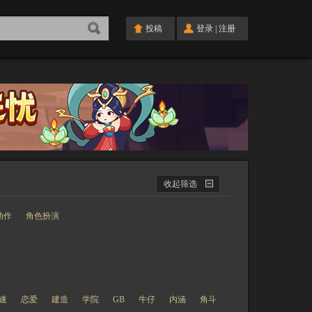
投稿
登录
|
注册
动作
角色扮演
速
恋爱
建造
学院
GB
牛仔
内涵
角斗