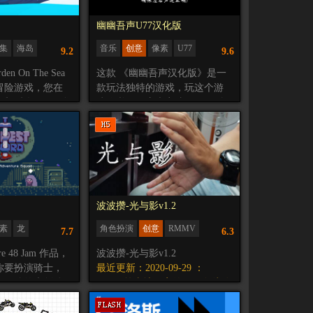
幽幽吾声U77汉化版
集
海岛
音乐
创意
像素
U77
9.2
9.6
en On The Sea
这款 《幽幽吾声汉化版》是一
冒险游戏，您在
款玩法独特的游戏，玩这个游
t 和 鲸鱼Lori，您
戏你必须开启声音才行，聆听
找到新家，潜
将是进行这款游戏最好的方
料的花园，揭开
式，也是前行过程中比不可少
长和海洋中的故
的东西。
独特的意境也让游戏拥有完全
reatSpringGa
不同于以往的游戏体验。
 制作的独立游戏。
在《幽幽吾声》中，当世界变
成黑色的废墟，而你成为视线
波波攒-光与影v1.2
所及之内唯一的生存者，是不
素
龙
角色扮演
创意
RMMV
7.7
6.3
是感觉到无尽的孤独？但如果
剧情叙事
你停下脚步细心聆听，你会听
e 48 Jam 作品，
波波攒-光与影v1.2
到世界在对你说话……
你要扮演骑士，
最近更新：2020-09-29 ：
在游戏中你可以移动，甚至可
，用他的大剑杀
1.不跟简去地下室的另一条线路
以快跑，但游戏中的大部分时
操作难度还是挺
（if线）
间，你应该停着聆听。
无法跳跃，只能
2.新cg