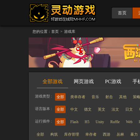
首页
您的位置：
首页
>
游戏库
全部游戏
网页游戏
PC游戏
手
游戏类型 :
全部
类幸存者
音乐
射击
其他
策
语言版本 :
全部
中文
德文
英文
法文
日文
运行插件 :
全部
Flash
H5
Unity
Ruffle
Web
全部
构筑
库存管理
幸存者
西游
丛林
暴力