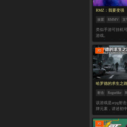
RMZ：我要变强
放置
RMMV
文
升级
经营
类似手游可挂机
游戏。
[
百度网盘：点这
（提取码：r5ne）
哈罗德的求生之
射击
Roguelike
像素
该游戏是arpg射
牌元素，讲述初
上学期间遇到怪
故事。