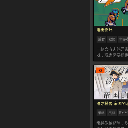
电击循环
益智
敏捷
幸存
Roguelike
一款含有肉鸽元
戏，玩家需要操
个电桩形成包围
灭在电击圈内。
洛尔槿传 帝国的
策略
战棋
RMM
继异教被铲除，