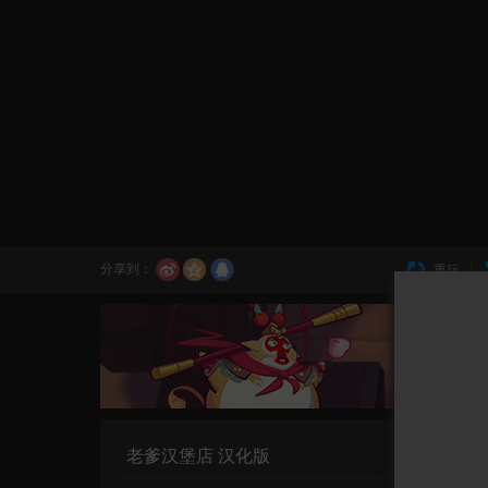
分享到：
重玩
老爹汉堡店 汉化版