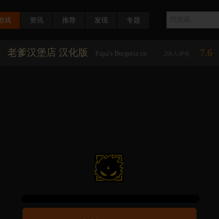
游戏
资讯
推荐
发现
专题
老爹汉堡店 汉化版
7.6
Papa's Burgeria cn
268
人评价