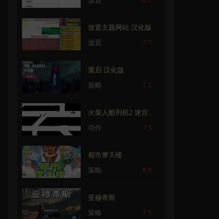
放置
8.1
放置主题网站 汉化版
放置
7.7
重启 汉化版
策略
7.1
火柴人酷刑机2 迷宫（汉化版）
动作
7.3
都市摩天楼
策略
8.9
亚穆蒂斯
策略
7.5