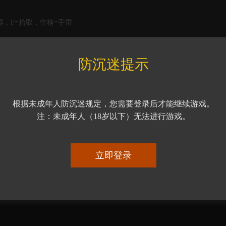
武器，F=拾取，空格=手雷
像2D版反恐精英，需要很好的操作技术才能战胜对手，可以选择多种
防沉迷提示
演美军精英部队里的一员。游戏的故事模式里需要你击败德国和苏联，
由模式和激烈的僵尸模式！
根据未成年人防沉迷规定，您需要登录后才能继续游戏。
注：未成年人（18岁以下）无法进行游戏。
立即登录