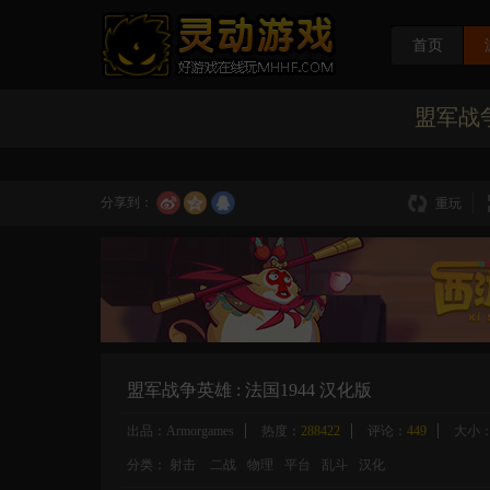
首页
盟军战争
分享到：
重玩
盟军战争英雄 : 法国1944 汉化版
出品：Armorgames
热度：
288422
评论：
449
大小：
分类：
射击
二战
物理
平台
乱斗
汉化