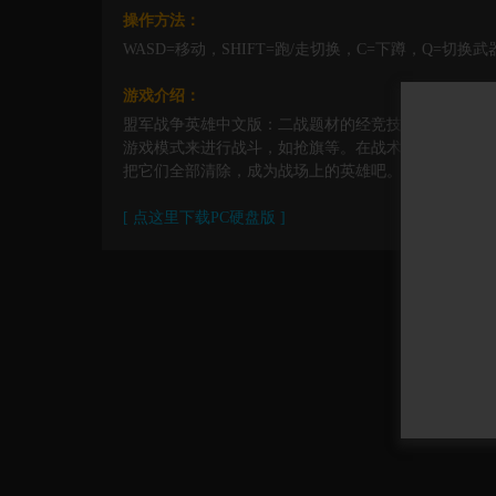
操作方法：
WASD=移动，SHIFT=跑/走切换，C=下蹲，Q=切换
游戏介绍：
盟军战争英雄中文版：二战题材的经竞技射击游戏，很
游戏模式来进行战斗，如抢旗等。在战术小队里，你扮
把它们全部清除，成为战场上的英雄吧。还有无限的自
[ 点这里下载PC硬盘版 ]