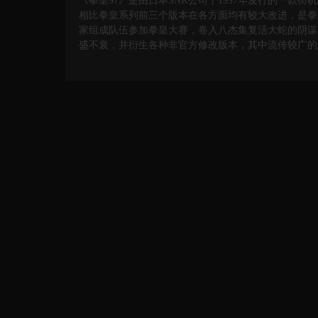
《拳皇97》是由日本SNK公司于1997年发行的一款
相比拳皇系列前三个版本在各方面均有较大改进，是拳
家组成队伍参加拳皇大赛，卷入八杰集复活大蛇的阴谋
盛不衰，并衍生各种非官方修改版本，其中流传较广的