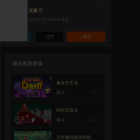
灵翼
2022-07-05 10:04:46
推送
赞
1277
相关推荐游戏
禽兽空手道
格斗
7.1
转轮武道会
格斗
8.2
天外魔境真传街机