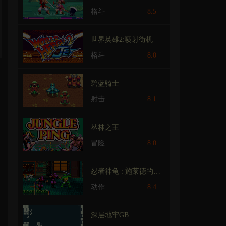
格斗
8.5
世界英雄2:喷射街机
格斗
8.0
碧蓝骑士
射击
8.1
丛林之王
冒险
8.0
忍者神龟 : 施莱德的复仇.改
动作
8.4
深层地牢GB