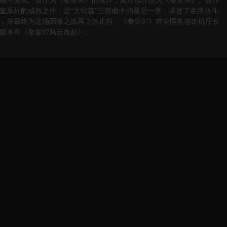
街机格斗游戏。该作为《拳皇96》的续作，其后续作品为《拳皇98》。该作
皇系列的成熟之作，是“大蛇篇”三部曲中的最后一章，讲述了各路决斗
，并最终为这场因缘之战画上休止符。《拳皇97》在全国各地街机厅长
版本有《拳皇97风云再起》。