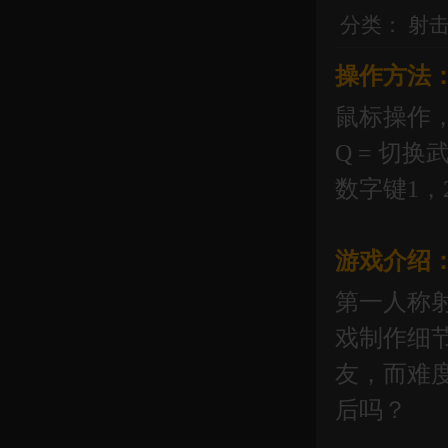
分类：
射
操作方法
鼠标操作，
Q = 切换
数字键1，2
游戏介绍
第一人称
戏制作细
友，而难
后吗？