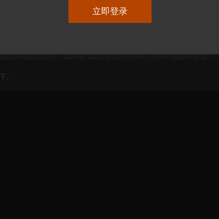
立即登录
键=攻击
在接受到电话任务后，孤身闯入敌人基地大开杀戒，开局只能靠拳攻击
下。