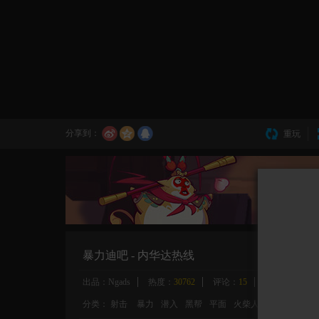
分享到：
重玩
暴力迪吧 - 内华达热线
出品：Ngads
热度：
30762
评论：
15
大小：371021
分类：
射击
暴力
潜入
黑帮
平面
火柴人