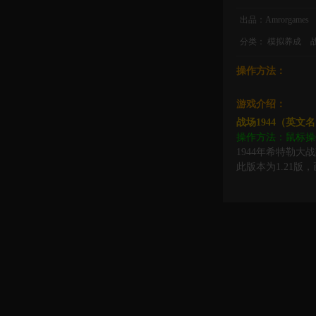
出品：Amrorgames
分类：
模拟养成
战
操作方法：
游戏介绍：
战场1944（英文名：
操作方法：鼠标操
1944年希特勒
此版本为1.21