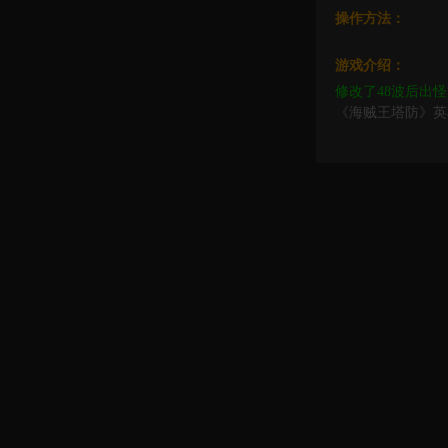
操作方法：
游戏介绍：
修改了48波后出怪
《海贼王塔防》英