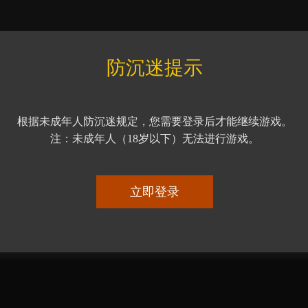
防沉迷提示
？
根据未成年人防沉迷规定，您需要登录后才能继续游戏。
注：未成年人（18岁以下）无法进行游戏。
立即登录