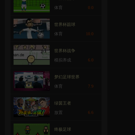
体育
0.0
世界杯踮球
体育
10.0
世界杯战争
模拟养成
6.0
梦幻足球世界
体育
7.9
绿茵王者
放置
6.6
终极足球