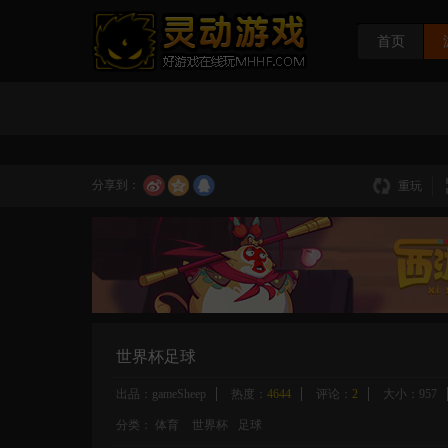
首页
分享到：
重玩
世界杯足球
出品：gameSheep
热度：
4644
评论：
2
大小：957
分类：
体育
世界杯
足球