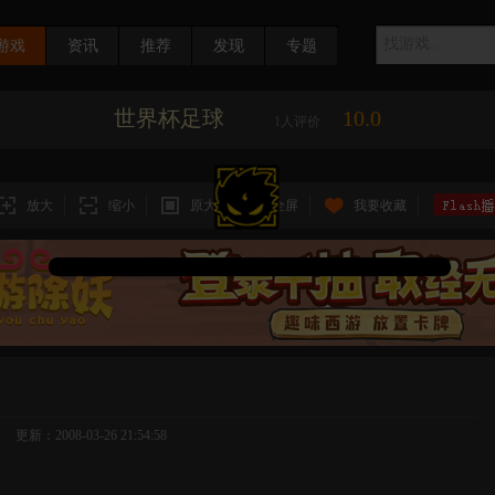
游戏
资讯
推荐
发现
专题
世界杯足球
10.0
1
人评价
放大
缩小
原大
全屏
我要收藏
更新：2008-03-26 21:54:58