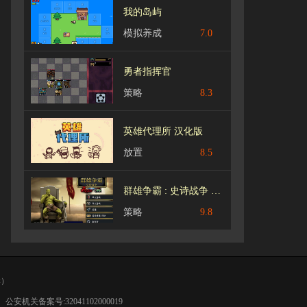
我的岛屿
模拟养成
7.0
勇者指挥官
策略
8.3
英雄代理所 汉化版
放置
8.5
群雄争霸 : 史诗战争 汉化版
策略
9.8
群）
|
公安机关备案号:32041102000019