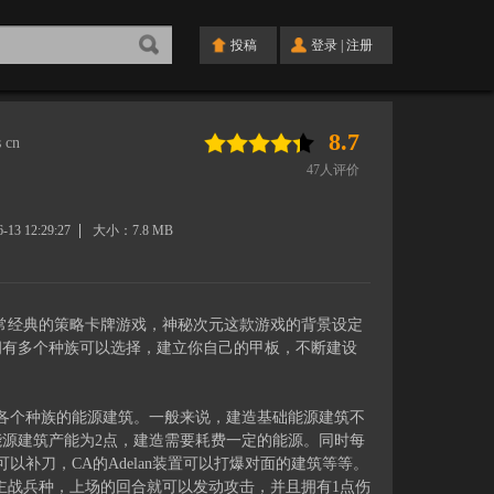
投稿
登录
|
注册
8.7
 cn
47
人评价
6-13 12:29:27
大小：
7.8 MB
s cn）非常经典的策略卡牌游戏，神秘次元这款游戏的背景设定
拥有多个种族可以选择，建立你自己的甲板，不断建设
各个种族的能源建筑。一般来说，建造基础能源建筑不
能源建筑产能为2点，建造需要耗费一定的能源。同时每
补刀，CA的Adelan装置可以打爆对面的建筑等等。
是主战兵种，上场的回合就可以发动攻击，并且拥有1点伤