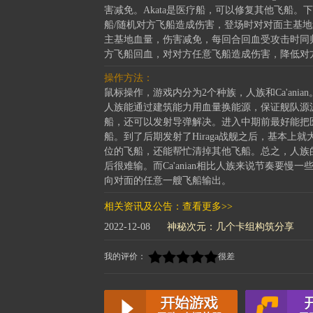
害减免。Akata是医疗船，可以修复其他飞船。
船/随机对方飞船造成伤害，登场时对对面主基地
主基地血量，伤害减免，每回合回血受攻击时同归
方飞船回血，对对方任意飞船造成伤害，降低对
操作方法：
鼠标操作，游戏内分为2个种族，人族和Ca'an
人族能通过建筑能力用血量换能源，保证舰队源源不断
船，还可以发射导弹解决。进入中期前最好能把医疗
船。到了后期发射了Hiraga战舰之后，基本
位的飞船，还能帮忙清掉其他飞船。总之，人族
后很难输。而Ca'anian相比人族来说节奏要慢一
向对面的任意一艘飞船输出。
相关资讯及公告：
查看更多>>
2022-12-08
神秘次元：几个卡组构筑分享
我的评价：
很差