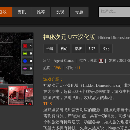
游戏
资讯
推荐
发现
专题
神秘次元 U77汉化版
Hidden Dimensions
卡牌
科幻
部署
U77
汉化
推荐：
灵翼
出品：
Age of Games
发布：
2022-0
热度：
9398
评论：
11
游戏介绍：
神秘次元U77汉化版（Hidden Dimension
在太空中，超多500张卡牌等你来收集，游戏中
能源设施，发射飞船，攻破敌人的基地。
TIPS:
游戏里发射飞船需要对应的能源，能源则来自于
需耗费能源，产能为1点，具有一项特技。高级
个种族还有特殊建筑，功能各异，如人族的炮塔可以
飞船大多拥有特技。先拿人族来说，Nagato算