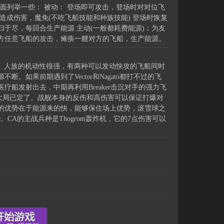
下面列举一些： 被动： 登场即可攻击，登场时对对位飞
造成伤害，魔免(不吃飞船技能和种族技能) 登场时恢复
于尽，每回合生产能源 主动(一般都耗费能源)：为友
方任意飞船的攻击，瘫痪一艘对方的飞船，生产能源。
ian。人族的机动性很强，有两种可以发动快攻的飞船同时
。如果前期遇到了Vector和Nagato都打不过的飞
船发射出去，中期再利用Breaker击沉对手的强力飞
上就大局已定了。战舰本身的反伤和高伤害可以保证打爆对
的优势在于能源来的快，能够保住场上优势，滚雪球之
些。CA的主战兵种是Thogrom轰炸机，它的7点伤害可以