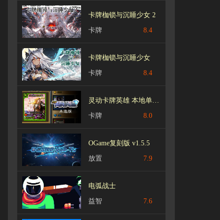
卡牌枷锁与沉睡少女 2
卡牌
8.4
卡牌枷锁与沉睡少女
卡牌
8.4
灵动卡牌英雄 本地单机版
卡牌
8.0
OGame复刻版 v1.5.5
放置
7.9
电弧战士
益智
7.6