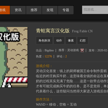
游戏
资讯
推荐
发现
专题
青蛙寓言汉化版
Frog Fable CN
角色扮演
动作
像素
幻想
推荐：
灵动游戏
出品：
Bigdino
发布：
2020-02-
热度：
12276
评论：
2
游戏介绍：
灵动汉化首发：镇上的厨师被国王命令制作蛋糕
临近的村庄购买牛奶，这意味着全镇的命运在某
奶的过程其实充满了危险……这是一款带点动作元
才有可能完成购买牛奶的任务。是不是觉得，单
代表着什么，这些疑问当然得大家进入游戏后自
操作方法：
WASD = 移动，空格 = 互动