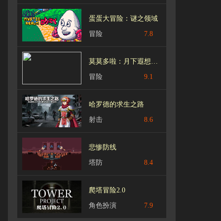
蛋蛋大冒险：谜之领域
冒险
7.8
莫莫多啦：月下遐想中文版
冒险
9.1
哈罗德的求生之路
射击
8.6
悲惨防线
塔防
8.4
爬塔冒险2.0
角色扮演
7.9