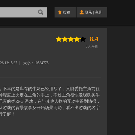
投稿
登录
|
注册
8.4
5
人评价
26 13:15:37
大小：
10534775
，不幸的是库存的牛奶已经用尽了，只能委托主角前往
种程度上决定在主角的手上，不过主角很快发现购买牛
素的类RPG 游戏，在与其他人物的互动中得到情报，
从游戏的背景故事及开始场景而论，看不出游戏的名字
行了解！