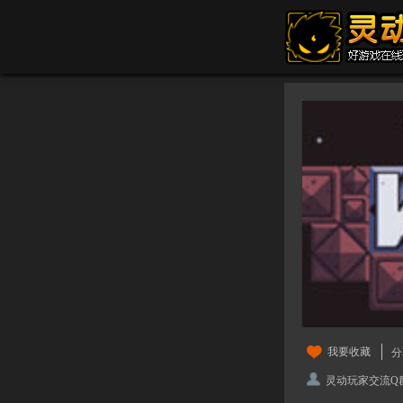
我要收藏
分
灵动玩家交流Q群：