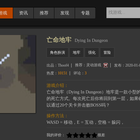
游戏
资讯
推荐
发现
专题
亡命地牢
Dying In Dungeon
角色扮演
地牢
强化
冒险
推荐：
灵动游戏
出品：
Thoof4
发布：
2020-01-
热度：
10151
评论：
3
游戏介绍：
亡命地牢（Dying In Dungeon）地牢是
的死亡方式。每次死亡后你将回到第一层，如果
以通过20个关卡并击败BOSS吗？
操作方法：
WASD = 移动，E = 互动，空格 = 躲闪，
我的评价：
很差