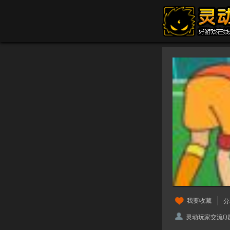
我要收藏
分
灵动玩家交流Q群：