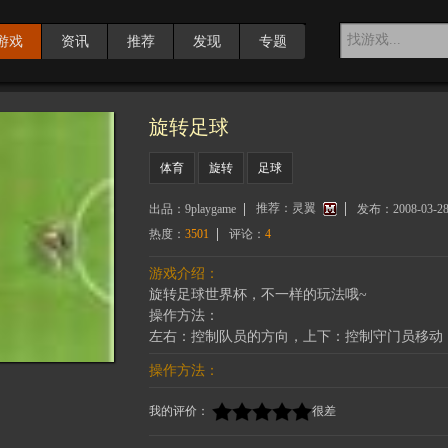
游戏
资讯
推荐
发现
专题
旋转足球
体育
旋转
足球
推荐：
灵翼
出品：
9playgame
发布：
2008-03-28
热度：
3501
评论：
4
游戏介绍：
旋转足球世界杯，不一样的玩法哦~
操作方法：
左右：控制队员的方向，上下：控制守门员移动
操作方法：
我的评价：
很差