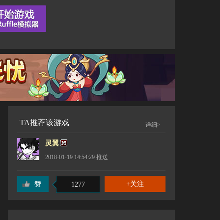
TA推荐该游戏
详细>
灵翼
2018-01-19 14:54:29
推送
赞
1277