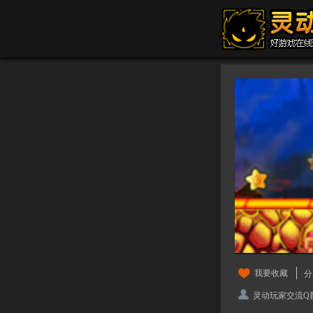
我要收藏
分
灵动玩家交流Q群：