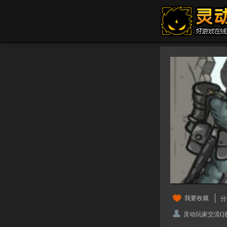
我要收藏
分
灵动玩家交流Q群：