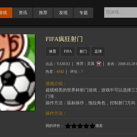
游戏
资讯
推荐
发现
专题
FIFA疯狂射门
体育
FIFA
射门
足球
推荐：
灵翼
出品：
YAHOO
发布：
2008-03-28 
热度：
4142
评论：
7
游戏介绍：
超级精美的世界杯射门游戏，游戏中可以选择三
门等..
操作方法：鼠标操作，拖拉角色，控制射门方向
操作方法：
我的评价：
很差