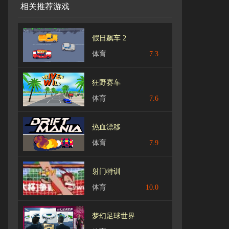
相关推荐游戏
假日飙车 2
体育
7.3
狂野赛车
体育
7.6
热血漂移
体育
7.9
射门特训
体育
10.0
梦幻足球世界