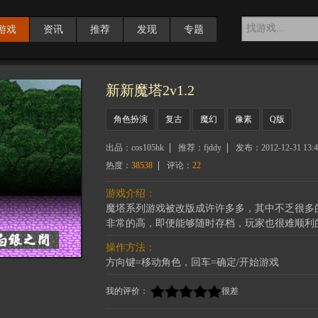
游戏
资讯
推荐
发现
专题
新新魔塔2v1.2
角色扮演
复古
魔幻
像素
Q版
出品：
cos105hk
推荐：
fjddy
发布：
2012-12-31 13:4
热度：
38538
评论：
22
游戏介绍：
魔塔系列游戏被改版成许许多多，其中不乏很多
非常的高，即便能够随时存档，玩家也很难顺利
操作方法：
方向键=移动角色，回车=确定/开始游戏
我的评价：
很差