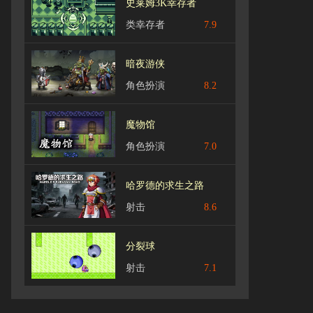
史莱姆3K幸存者
类幸存者
7.9
暗夜游侠
角色扮演
8.2
魔物馆
角色扮演
7.0
哈罗德的求生之路
射击
8.6
分裂球
射击
7.1