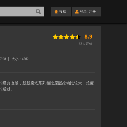
投稿
登录
|
注册
8.9
33
人评价
7:28
大小：
4762
的经典改版，新新魔塔系列相比原版改动比较大，难度
的通过。